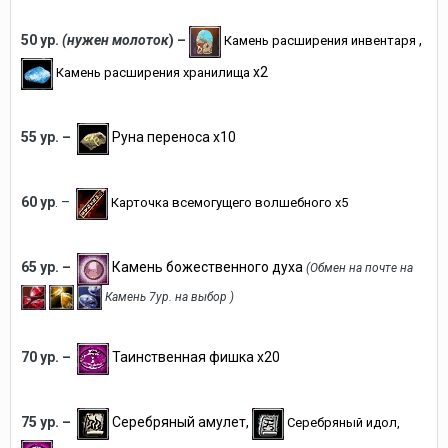
50 ур.
(нужен молоток
) –
,
Камень расширения инвентаря
х2
Камень расширения хранилища
55 ур. –
Руна переноса х10
60 ур
. –
Карточка всемогущего волшебного х5
65 ур. –
Камень божественного духа
(Обмен на почте на
Камень 7ур. на выбор
)
70 ур. –
Таинственная фишка х20
75 ур. –
Серебряный амулет,
Серебряный идол,