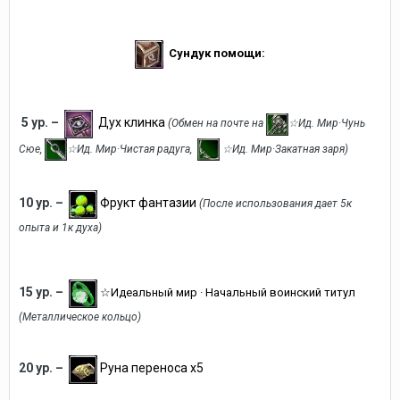
Сундук помощи:
5 ур.
–
Дух клинка
(Обмен на почте на
☆Ид. Мир·Чунь
Сюе,
☆Ид. Мир·Чистая радуга,
☆Ид. Мир·Закатная заря)
10 ур
.
–
Фрукт фантазии
(После использования дает 5к
опыта и 1к духа)
15 ур. –
☆Идеальный мир · Начальный воинский титул
(
Металлическое кольцо)
20 ур. –
Руна переноса
х5