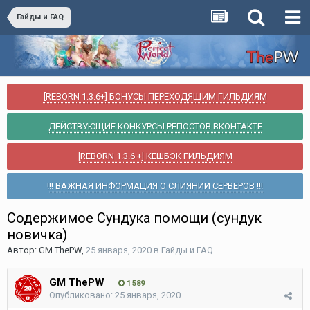
Гайды и FAQ
[REBORN 1.3.6+] БОНУСЫ ПЕРЕХОДЯЩИМ ГИЛЬДИЯМ
ДЕЙСТВУЮЩИЕ КОНКУРСЫ РЕПОСТОВ ВКОНТАКТЕ
[REBORN 1.3.6 +] КЕШБЭК ГИЛЬДИЯМ
!!! ВАЖНАЯ ИНФОРМАЦИЯ О СЛИЯНИИ СЕРВЕРОВ !!!
Содержимое Сундука помощи (сундук
новичка)
Автор:
GM ThePW
,
25 января, 2020
в
Гайды и FAQ
GM ThePW
1 589
Опубликовано:
25 января, 2020