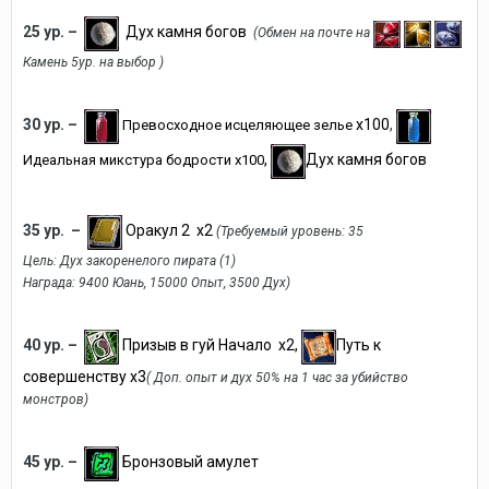
25 ур. –
Дух камня богов
(Обмен на почте на
Камень 5ур. на выбор
)
30 ур. –
х100
,
Превосходное исцеляющее зелье
,
Дух камня богов
Идеальная микстура бодрости х100
35 ур. –
Оракул 2 х2
(
Требуемый уровень: 35
Цель: Дух закоренелого пирата (1)
Награда: 9400 Юань, 15000 Опыт, 3500 Дух)
40 ур. –
Призыв в гуй Начало х2,
Путь к
совершенству х3
(
Доп. опыт и дух 50% на 1 час за убийство
монстров)
45 ур. –
Бронзовый амулет