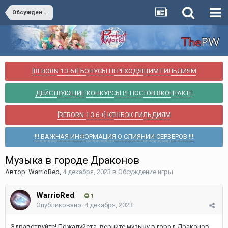
Обсуждение игры
[REBORN 1.3.6+] БОНУСЫ ПЕРЕХОДЯЩИМ ГИЛЬДИЯМ
ДЕЙСТВУЮЩИЕ КОНКУРСЫ РЕПОСТОВ ВКОНТАКТЕ
[REBORN 1.3.6 +] КЕШБЭК ГИЛЬДИЯМ
!!! ВАЖНАЯ ИНФОРМАЦИЯ О СЛИЯНИИ СЕРВЕРОВ !!!
Музыка в городе Драконов
Автор:
WarrioRed
,
4 декабря, 2023
в
Обсуждение игры
WarrioRed
1
Опубликовано:
4 декабря, 2023
Здравствуйте! Пожалуйста, верните музыку в город Драконов