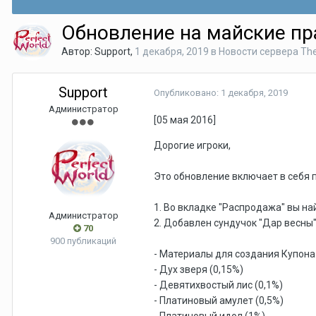
Обновление на майские пр
Автор:
Support
,
1 декабря, 2019
в
Новости сервера T
Support
Опубликовано:
1 декабря, 2019
Администратор
[05 мая 2016]
Дорогие игроки,
Это обновление включает в себя 
1. Во вкладке "Распродажа" вы на
Администратор
2. Добавлен сундучок "Дар весны"
70
900 публикаций
- Материалы для создания Купона 
- Дух зверя (0,15%)
- Девятихвостый лис (0,1%)
- Платиновый амулет (0,5%)