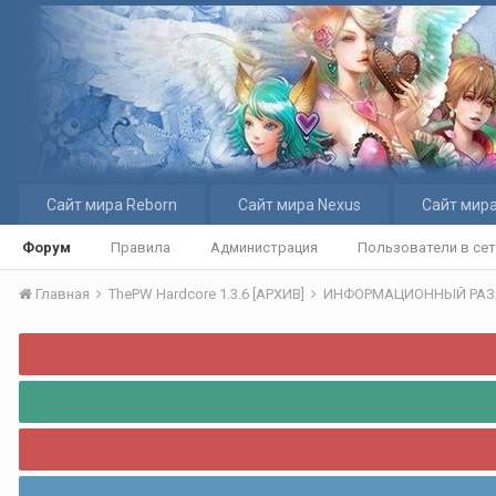
Сайт мира Reborn
Сайт мира Nexus
Сайт мира
Форум
Правила
Администрация
Пользователи в се
Главная
ThePW Hardcore 1.3.6 [АРХИВ]
ИНФОРМАЦИОННЫЙ РА