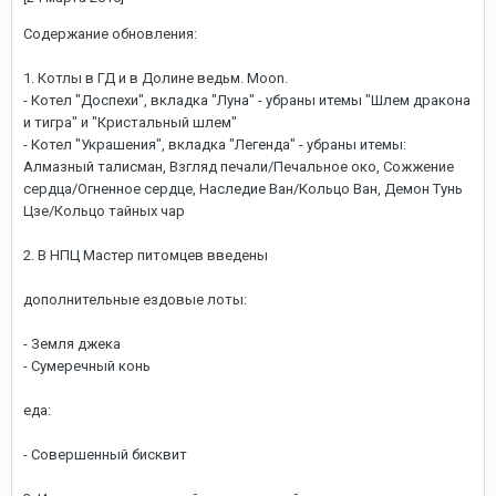
Содержание обновления:
1. Котлы в ГД и в Долине ведьм. Moon.
- Котел "Доспехи", вкладка "Луна" - убраны итемы "Шлем дракона
и тигра" и "Кристальный шлем"
- Котел "Украшения", вкладка "Легенда" - убраны итемы:
Алмазный талисман, Взгляд печали/Печальное око, Сожжение
сердца/Огненное сердце, Наследие Ван/Кольцо Ван, Демон Тунь
Цзе/Кольцо тайных чар
2. В НПЦ Мастер питомцев введены
дополнительные ездовые лоты:
- Земля джека
- Сумеречный конь
еда:
- Совершенный бисквит