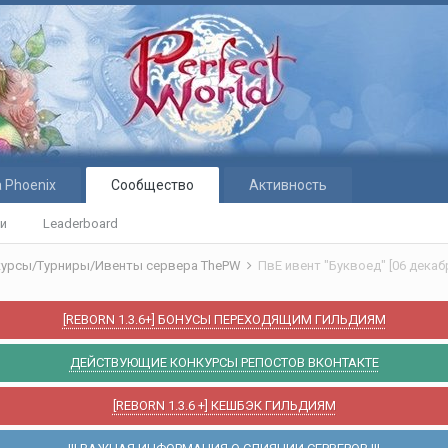
 Phoenix
Сообщество
Активность
ти
Leaderboard
курсы/Турниры/Ивенты сервера ThePW
ПвЕ ивент "Буквоед" [06 декаб
[REBORN 1.3.6+] БОНУСЫ ПЕРЕХОДЯЩИМ ГИЛЬДИЯМ
ДЕЙСТВУЮЩИЕ КОНКУРСЫ РЕПОСТОВ ВКОНТАКТЕ
[REBORN 1.3.6 +] КЕШБЭК ГИЛЬДИЯМ