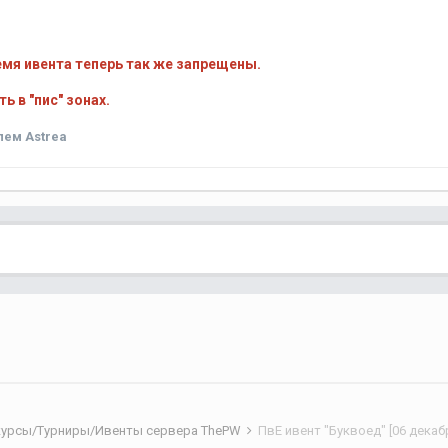
ремя ивента теперь так же запрещены.
ь в "пис" зонах.
ем Astrea
курсы/Турниры/Ивенты сервера ThePW
ПвЕ ивент "Буквоед" [06 декаб