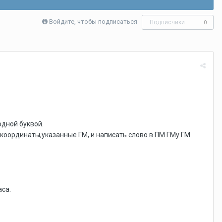
Войдите, чтобы подписаться
Подписчики
0
одной буквой.
 координаты,указанные ГМ, и написать слово в ПМ ГМу.ГМ
аса.