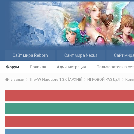
Сайт мира Reborn
Сайт мира Nexus
Сайт мира
Форум
Правила
Администрация
Пользователи в се
Главная
ThePW Hardcore 1.3.6 [АРХИВ]
ИГРОВОЙ РАЗДЕЛ
Кон