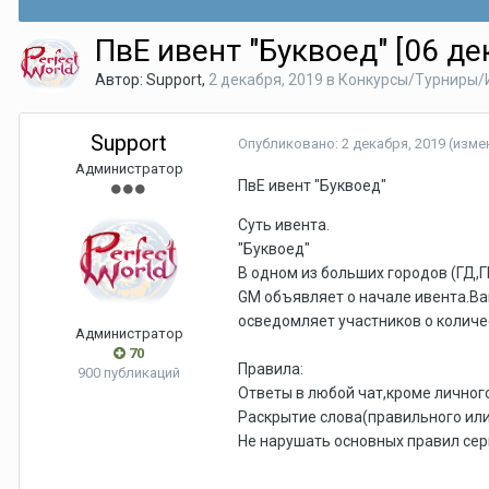
ПвЕ ивент "Буквоед" [06 де
Автор:
Support
,
2 декабря, 2019
в
Конкурсы/Турниры/
Support
Опубликовано:
2 декабря, 2019
(изме
Администратор
ПвЕ ивент "Буквоед"
Суть ивента.
"Буквоед"
В одном из больших городов (ГД,Г
GM объявляет о начале ивента.Ваш
осведомляет участников о количес
Администратор
70
Правила:
900 публикаций
Ответы в любой чат,кроме личного
Раскрытие слова(правильного или 
Не нарушать основных правил сер