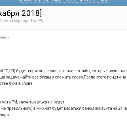
!!! ВАЖНАЯ ИНФОРМАЦИЯ О СЛИЯНИИ СЕРВЕРОВ !!!
кабря 2018]
Ивенты сервера ThePW
нено)
М,ГО,ГП) будет спрятано слово, а точнее столбы, которые названы 
а задача найти все буквы и сложить слово.После этого придти на
тве букв в слове.
 чата ГМ, засчитываться не будут.
не правильного) в мир.чат будет караться баном аккаунта на 24 ч
вера.