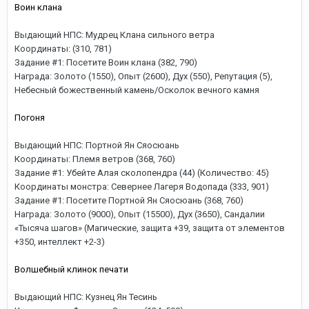
Воин клана
Выдающий НПС: Мудрец Клана сильного ветра
Координаты: (310, 781)
Задание #1: Посетите Воин клана (382, 790)
Награда: Золото (1550), Опыт (2600), Дух (550), Репутация (5),
Небесный божественный камень/Осколок вечного камня
Погоня
Выдающий НПС: Портной Ян Сяосюань
Координаты: Племя ветров (368, 760)
Задание #1: Убейте Алая сколопендра (44) (Количество: 45)
Координаты монстра: Севернее Лагеря Водопада (333, 901)
Задание #1: Посетите Портной Ян Сяосюань (368, 760)
Награда: Золото (9000), Опыт (15500), Дух (3650), Сандалии
«Тысяча шагов» (Магические, защита +39, защита от элементов
+350, интеллект +2-3)
Волшебный клинок печати
Выдающий НПС: Кузнец Ян Тесинь