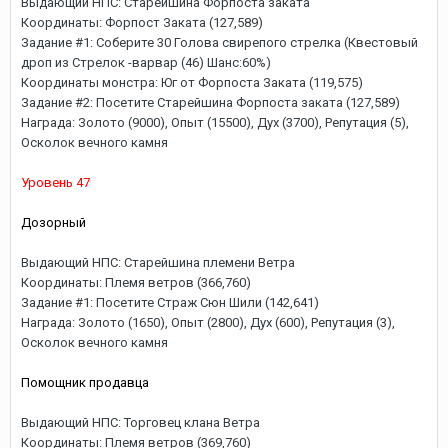
Выдающий НПС: Старейшина Форпоста заката
Координаты: Форпост Заката (127,589)
Задание #1: Соберите 30 Голова свирепого стрелка (Квестовый
дроп из Стрелок -варвар (46) Шанс:60%)
Координаты монстра: Юг от Форпоста Заката (119,575)
Задание #2: Посетите Старейшина Форпоста заката (127,589)
Награда: Золото (9000), Опыт (15500), Дух (3700), Репутация (5),
Осколок вечного камня
Уровень 47
Дозорный
Выдающий НПС: Старейшина племени Ветра
Координаты: Племя ветров (366,760)
Задание #1: Посетите Страж Сюн Шили (142,641)
Награда: Золото (1650), Опыт (2800), Дух (600), Репутация (3),
Осколок вечного камня
Помощник продавца
Выдающий НПС: Торговец клана Ветра
Координаты: Племя ветров (369,760)