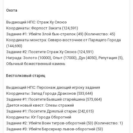
Охота
Выдающий НПС: Страж Ху Сяоюэ
Координаты: Форпост Заката (124,591)
Задание #1: Убейте Злой бык-стрелок (49) (Количество: 45)
Координаты монстра: Северо-восточнее от Парящего Города
(144,690)
Задание #2: Посетите Страж Ху Сяоюэ (124,591)
Награда: Золото (10000), Опыт (17000), Дух (4050), Репутация (5),
Обычный божественный камень
Бестолковый старец
Выдающий НПС: Персонаж дающий игроку задания
Координаты: Запад Города Драконов (533,644)
Задание #1: Посетите Бывший старейшина (573,664)
Дается новый квест: Слезы стражей
Задание #1: Посетите Дряхлый старик (242,615)
Координаты: Юг Города Оборотней
Задание #2: Убейте Воин тигров-оборотней (53) (Количество: 1)
Задание #3: Убейте Берсеркер львов-оборотней (53)