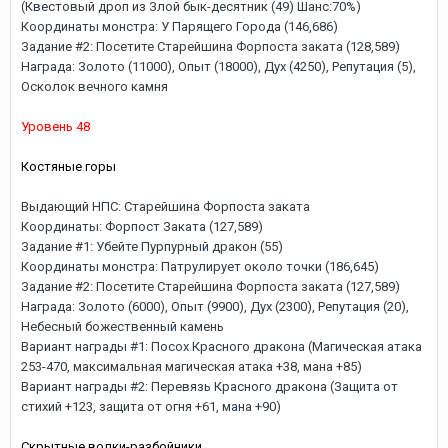
(Квестовый дроп из Злой бык-десятник (49) Шанс:70%)
Координаты монстра: У Парящего Города (146,686)
Задание #2: Посетите Старейшина Форпоста заката (128,589)
Награда: Золото (11000), Опыт (18000), Дух (4250), Репутация (5),
Осколок вечного камня
Уровень 48
Костяные горы
Выдающий НПС: Старейшина Форпоста заката
Координаты: Форпост Заката (127,589)
Задание #1: Убейте Пурпурный дракон (55)
Координаты монстра: Патрулирует около точки (186,645)
Задание #2: Посетите Старейшина Форпоста заката (127,589)
Награда: Золото (6000), Опыт (9900), Дух (2300), Репутация (20),
Небесный божественный камень
Вариант награды #1: Посох Красного дракона (Магическая атака
253-470, максимальная магическая атака +38, мана +85)
Вариант награды #2: Перевязь Красного дракона (Защита от
стихий +123, защита от огня +61, мана +90)
Скрытные волки-разбойники