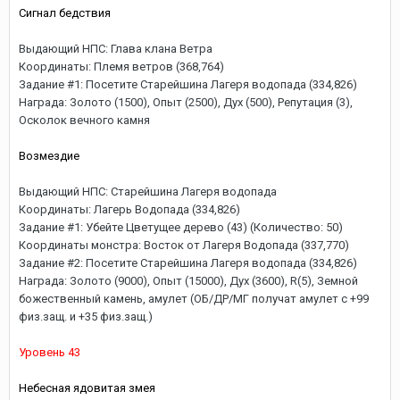
Сигнал бедствия
Выдающий НПС: Глава клана Ветра
Координаты: Племя ветров (368,764)
Задание #1: Посетите Старейшина Лагеря водопада (334,826)
Награда: Золото (1500), Опыт (2500), Дух (500), Репутация (3),
Осколок вечного камня
Возмездие
Выдающий НПС: Старейшина Лагеря водопада
Координаты: Лагерь Водопада (334,826)
Задание #1: Убейте Цветущее дерево (43) (Количество: 50)
Координаты монстра: Восток от Лагеря Водопада (337,770)
Задание #2: Посетите Старейшина Лагеря водопада (334,826)
Награда: Золото (9000), Опыт (15000), Дух (3600), R(5), Земной
божественный камень, амулет (ОБ/ДР/МГ получат амулет с +99
физ.защ. и +35 физ.защ.)
Уровень 43
Небесная ядовитая змея