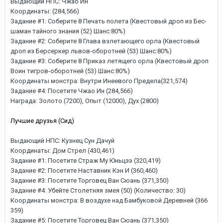
Выдающий НПС: Чжао Ин
Координаты: (284,566)
Задание #1: Соберите 8 Печать полета (Квестовый дроп из Бес-
шаман тайного знания (52) Шанс:80%)
Задание #2: Соберите 8 Глава взлетающего орла (Квестовый
дроп из Берсеркер львов-оборотней (53) Шанс:80%)
Задание #3: Соберите 8 Приказ летящего орла (Квестовый дроп
Воин тигров-оборотней (53) Шанс:80%)
Координаты монстра: Внутри Инеевого Предела(321,574)
Задание #4: Посетите Чжао Ин (284,566)
Награда: Золото (7200), Опыт (12000), Дух (2800)
Лучшие друзья (Сид)
Выдающий НПС: Кузнец Сун Дачуй
Координаты: Дом Стрел (430,461)
Задание #1: Посетите Страж Му Юньцзэ (320,419)
Задание #2: Посетите Наставник Кэн И (360,460)
Задание #3: Посетите Торговец Ван Сюань (371,350)
Задание #4: Убейте Столетняя змея (50) (Количество: 30)
Координаты монстра: В воздухе над Бамбуковой Деревней (366
359)
Задание #5: Посетите Торговец Ван Сюань (371,350)