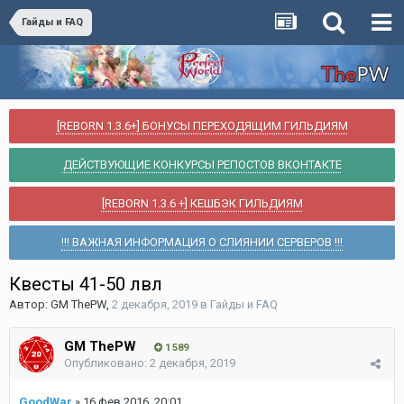
Гайды и FAQ
[REBORN 1.3.6+] БОНУСЫ ПЕРЕХОДЯЩИМ ГИЛЬДИЯМ
ДЕЙСТВУЮЩИЕ КОНКУРСЫ РЕПОСТОВ ВКОНТАКТЕ
[REBORN 1.3.6 +] КЕШБЭК ГИЛЬДИЯМ
!!! ВАЖНАЯ ИНФОРМАЦИЯ О СЛИЯНИИ СЕРВЕРОВ !!!
Квесты 41-50 лвл
Автор:
GM ThePW
,
2 декабря, 2019
в
Гайды и FAQ
GM ThePW
1 589
Опубликовано:
2 декабря, 2019
GoodWar
»
16 фев 2016, 20:01