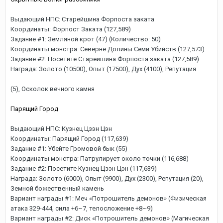
Выдающий НПС: Старейшина Форпоста заката
Координаты: Форпост Заката (127,589)
Задание #1: Земляной крот (47) (Количество: 50)
Координаты монстра: Северне Долины Семи Убийств (127,573)
Задание #2: Посетите Старейшина Форпоста заката (127,589)
Награда: Золото (10500), Опыт (17500), Дух (4100), Репутация
(5), Осколок вечного камня
Парящий Город
Выдающий НПС: Кузнец Цзэн Цэн
Координаты: Парящий Город (117,639)
Задание #1: Убейте Громовой бык (55)
Координаты монстра: Патрулирует около точки (116,688)
Задание #2: Посетите Кузнец Цзэн Цэн (117,639)
Награда: Золото (6000), Опыт (9900), Дух (2300), Репутация (20),
Земной божественный камень
Вариант награды #1: Меч «Потрошитель демонов» (Физическая
атака 329-444, сила +6~7, телосложение +8~9)
Вариант награды #2: Диск «Потрошитель демонов» (Магическая