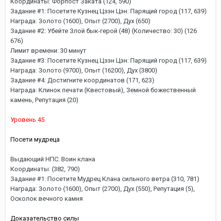
Координаты: Форпост Заката (124, 590)
Задание #1: Посетите Кузнец Цзэн Цэн: Парящий город (117, 639)
Награда: Золото (1600), Опыт (2700), Дух (650)
Задание #2: Убейте Злой бык-герой (48) (Количество: 30) (126
676)
Лимит времени: 30 минут
Задание #3: Посетите Кузнец Цзэн Цэн: Парящий город (117, 639)
Награда: Золото (9700), Опыт (16200), Дух (3800)
Задание #4: Достигните координатов (171, 623)
Награда: Клинок печати (Квестовый), Земной божественный
камень, Репутация (20)
Уровень 45
Посети мудреца
Выдающий НПС: Воин клана
Координаты: (382, 790)
Задание #1: Посетите Мудрец Клана сильного ветра (310, 781)
Награда: Золото (1600), Опыт (2700), Дух (550), Репутация (5),
Осколок вечного камня
Доказательство силы