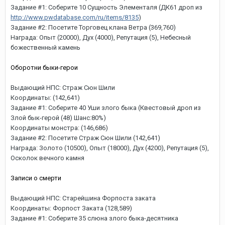
Задание #1: Соберите 10 Сущность Элементаля (ДК61 дроп из
http://www.pwdatabase.com/ru/items/8135
)
Задание #2: Посетите Торговец клана Ветра (369,760)
Награда: Опыт (20000), Дух (4000), Репутация (5), Небесный
божественный камень
Оборотни быки-герои
Выдающий НПС: Страж Сюн Шили
Координаты: (142,641)
Задание #1: Соберите 40 Уши злого быка (Квестовый дроп из
Злой бык-герой (48) Шанс:80%)
Координаты монстра: (146,686)
Задание #2: Посетите Страж Сюн Шили (142,641)
Награда: Золото (10500), Опыт (18000), Дух (4200), Репутация (5),
Осколок вечного камня
Записи о смерти
Выдающий НПС: Старейшина Форпоста заката
Координаты: Форпост Заката (128,589)
Задание #1: Соберите 35 слюна злого быка-десятника