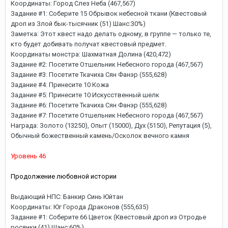
Координаты: Город Слез Неба (467,567)
Задание #1: Соберите 15 Обрывок небесной ткани (Квестовый
дроп из Злой бык-тысячник (51) Шанс:30%)
Заметка: Этот квест надо делать одному, в группе — только те,
кто будет добивать получат квестовый предмет.
Координаты монстра: Шахматная Долина (420,472)
Задание #2: Посетите Отшельник Небесного города (467,567)
Задание #3: Посетите Ткачиха Сян Фанэр (555,628)
Задание #4: Принесите 10 Кожа
Задание #5: Принесите 10 Искусственный шелк
Задание #6: Посетите Ткачиха Сян Фанэр (555,628)
Задание #7: Посетите Отшельник Небесного города (467,567)
Награда: Золото (13250), Опыт (15000), Дух (5150), Репутация (5),
Обычный божественный камень/Осколок вечного камня
Уровень 46
Продолжение любовной истории
Выдающий НПС: Банкир Синь Юйтан
Координаты: Юг Города Драконов (555,635)
Задание #1: Соберите 66 Цветок (Квестовый дроп из Отродье
росянки (41) Шанс:60%)