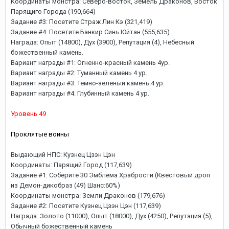
Координаты монстра: Северо-восток, Земель Драконов, Восток
Парящиго Города (190,664)
Задание #3: Посетите Страж Лин Кэ (321,419)
Задание #4: Посетите Банкир Синь Юйтан (555,635)
Награда: Опыт (14800), Дух (3900), Репутация (4), Небесный
божественный камень.
Вариант награды #1: Огненно-красный камень 4ур.
Вариант награды #2: Туманный камень 4 ур.
Вариант награды #3: Темно-зеленый камень 4 ур.
Вариант награды #4: Глубинный камень 4 ур.
Уровень 49
Проклятые воины
Выдающий НПС: Кузнец Цзэн Цэн
Координаты: Парящий Город (117,639)
Задание #1: Соберите 30 Эмблема Храбрости (Квестовый дроп
из Демон-дикобраз (49) Шанс:60%)
Координаты монстра: Земли Драконов (179,676)
Задание #2: Посетите Кузнец Цзэн Цэн (117,639)
Награда: Золото (11000), Опыт (18000), Дух (4250), Репутация (5),
Обычный божественный камень