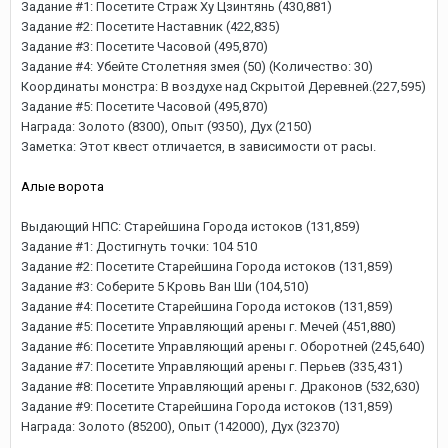
Задание #1: Посетите Страж Ху Цзинтянь (430,881)
Задание #2: Посетите Наставник (422,835)
Задание #3: Посетите Часовой (495,870)
Задание #4: Убейте Столетняя змея (50) (Количество: 30)
Координаты монстра: В воздухе над Скрытой Деревней.(227,595)
Задание #5: Посетите Часовой (495,870)
Награда: Золото (8300), Опыт (9350), Дух (2150)
Заметка: Этот квест отличается, в зависимости от расы.
Алые ворота
Выдающий НПС: Старейшина Города истоков (131,859)
Задание #1: Достигнуть точки: 104 510
Задание #2: Посетите Старейшина Города истоков (131,859)
Задание #3: Соберите 5 Кровь Ван Ши (104,510)
Задание #4: Посетите Старейшина Города истоков (131,859)
Задание #5: Посетите Управляющий арены г. Мечей (451,880)
Задание #6: Посетите Управляющий арены г. Оборотней (245,640)
Задание #7: Посетите Управляющий арены г. Перьев (335,431)
Задание #8: Посетите Управляющий арены г. Драконов (532,630)
Задание #9: Посетите Старейшина Города истоков (131,859)
Награда: Золото (85200), Опыт (142000), Дух (32370)