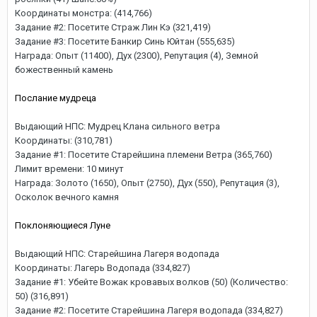
Координаты монстра: (414,766)
Задание #2: Посетите Страж Лин Кэ (321,419)
Задание #3: Посетите Банкир Синь Юйтан (555,635)
Награда: Опыт (11400), Дух (2300), Репутация (4), Земной
божественный камень
Послание мудреца
Выдающий НПС: Мудрец Клана сильного ветра
Координаты: (310,781)
Задание #1: Посетите Старейшина племени Ветра (365,760)
Лимит времени: 10 минут
Награда: Золото (1650), Опыт (2750), Дух (550), Репутация (3),
Осколок вечного камня
Поклоняющиеся Луне
Выдающий НПС: Старейшина Лагеря водопада
Координаты: Лагерь Водопада (334,827)
Задание #1: Убейте Вожак кровавых волков (50) (Количество:
50) (316,891)
Задание #2: Посетите Старейшина Лагеря водопада (334,827)