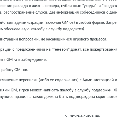
есение разлада в жизнь сервера, публичные "уходы" и "разд
е, распространение слухов, дезинформация собеседников о де
действия администрации (включая GM'ов) в любой форме. Запр
ь обоснованную жалобу в службу поддержки)
нистрации вопросами, не касающимися игрового процесса.
трации с предложениями на "теневой" донат, все пожертвован
ить GM -а в заблуждение.
 работу GM -ов.
зглашение переписки (либо ее содержания) с Администрацией 
ствиями GM, игрок может написать жалобу в службу поддержки.
пунктов правил, а также должна быть подтверждена скриншото
5. Другие ситуации