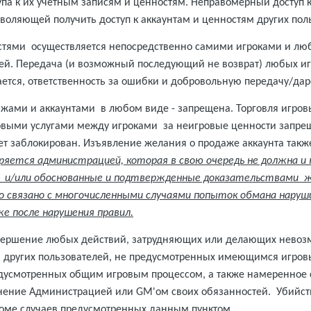
упа к их учетным записям и ценностям. Неправомерный доступ
воляющей получить доступ к аккаунтам и ценностям других по
стями осуществляется непосредственно самими игроками и люб
й. Передача (и возможный последующий не возврат) любых иг
тся, ответственность за ошибки и добровольную передачу/даре
нажами и аккаунтами в любом виде - запрещена. Торговля игр
овыми услугами между игроками за неигровые ценности запрещ
ет заблокирован. Изъявление желания о продаже аккаунта такж
яется администрацией, которая в свою очередь не должна и 
ке и/или обоснованные и подтвержденные доказательствами 
о связано с многочисленными случаями попыток обмана нар
е после нарушения правил.
вершение любых действий, затрудняющих или делающих невозмо
 других пользователей, не предусмотренных имеющимся игров
дусмотренных общим игровым процессом, а также намеренное
е Администрацией или GM'ом своих обязанностей. Убийство иг
роме случаев предусмотренных данным пунктом.