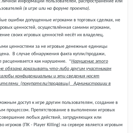
 к личной информации пользователей, распространение или
льзователей
(в игре или на форуме проекта).
ые ошибки допущенные игроками в торговых сделках, не
ровых ценностей, осуществлённая самими игроками,
ние своих игровых ценностей несёт их владелец.
овыми ценностями за не игровые денежные единицы
ена. В случае обнаружения факта купли/продажи,
е расценивается как нарушение. *
Нарушение этого
не обязана доказывать что-либо другим участникам
жалобы конфиденциальны и эти сведения носят
ушителями (покупатели/продавцы) Администрации в
жным доступ к игре другим пользователям, создание в
ым процессом. Препятствование в выполнении игровых
 совершение любых действий, затрудняющих или
роков (ПК - Player Killing) на сервере является игровым