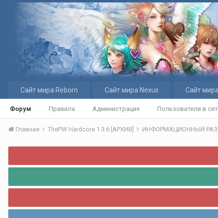
Сайт мира Reborn
Сайт мира Nexus
Сайт мира
Форум
Правила
Администрация
Пользователи в се
Главная
ThePW Hardcore 1.3.6 [АРХИВ]
ИНФОРМАЦИОННЫЙ РА