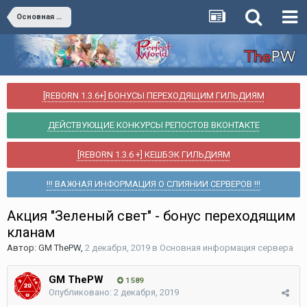
Основная информация сервера
[REBORN 1.3.6+] БОНУСЫ ПЕРЕХОДЯЩИМ ГИЛЬДИЯМ
ДЕЙСТВУЮЩИЕ КОНКУРСЫ РЕПОСТОВ ВКОНТАКТЕ
[REBORN 1.3.6 +] КЕШБЭК ГИЛЬДИЯМ
!!! ВАЖНАЯ ИНФОРМАЦИЯ О СЛИЯНИИ СЕРВЕРОВ !!!
Акция "Зеленый свет" - бонус переходящим
кланам
Автор:
GM ThePW
,
2 декабря, 2019
в
Основная информация сервера
GM ThePW
1 589
Опубликовано:
2 декабря, 2019