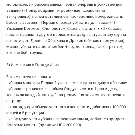
хилом жреца и рассеиванием. Первая очередь в убийстве(для
задания) - Призрак армии тигров(кидает драконы на
танкующего), потом остальные в произвольной очередности.
Боссы 5 заставы - Первая очередь убийства(для задания) -
Ужасный Богомол, Слонопотам, Сирена, остальных 2х боссов
после главных, в другом варианте награду за эту заставу группа
не получает. Древняя Обезьяна и Дракон (сбивают аое умения)
Можно убивать на хиле нимбов + подхил жреца, танк агрит тех,
кого не бьёт группа.
5) Изменения в Городе Инея:
Режим получения опыта:
- убраны монстры Ледяной ужас, заменены на ледяную обезьяну.
- убрано ограничение на обмен Сундука чести в 1 раз в день,
теперь за каждый проход "кач-режима" игроки смогут получать
награду.
- в награду при обмене честного и честности добавлены 100 000
юаней и 5 репутации.
- из Сундука чести убраны топазовые камни, добавлен предмет
Золотые монеты(продажа НПС 200 000)