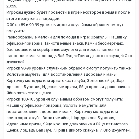
23:59.
Игрокам нужно будет провести в игре некоторое время и после
этого вернутся за наградой.
С 30 по 89 и 90-99 уровень игроки случайным образом смогут
получить:
Разнообразные мелочи для помощи в игре: Оракулы, Нашивку
офицера-призрака, Таинственные знаки, Камни бессмертных,
бронзовые или серебряные амулеты для восстановления
здоровья и маны, лошадь Бай Лун, ☆Грива дикого скакуна, ☆Око
джунглей.
Игроки 90-99 уровня случайным образом смогут получить также:
Золотые амулеты для восстановления здоровья и маны,
Карточку молодца или аристократа куба, Золотые яйца, Шар
дракона 5 уровня, Идеальные призы, Яйцо крошки дракончика и
Яйцо пятнистого щенка.
Игроки 100-105 уровня случайным образом смогут получить:
Нашивку офицера- призрака, Золотые амулеты для
восстановления здоровья и маны, Карточку молодца или
аристократа куба, Золотые яйца, Шар дракона 5 уровня,
Идеальные призы, Яйцо крошки дракончика и Яйцо пятнистого
щенка, лошадь Бай Лун, ☆Грива дикого скакуна, ☆Око джунглей.