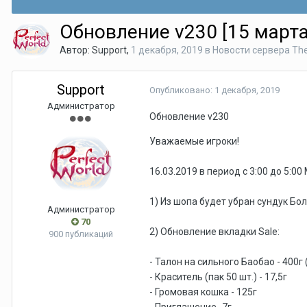
Обновление v230 [15 марта
Автор:
Support
,
1 декабря, 2019
в
Новости сервера T
Support
Опубликовано:
1 декабря, 2019
Администратор
Обновление v230
Уважаемые игроки!
16.03.2019 в период с 3:00 до 5:
1) Из шопа будет убран сундук Бо
Администратор
70
2) Обновление вкладки Sale:
900 публикаций
- Талон на сильного Баобао - 400
- Краситель (пак 50 шт.) - 17,5г
- Громовая кошка - 125г