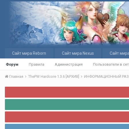
Сайт мира Reborn
Сайт мира Nexus
Сайт мира
Форум
Правила
Администрация
Пользователи в се
Главная
ThePW Hardcore 1.3.6 [АРХИВ]
ИНФОРМАЦИОННЫЙ РА