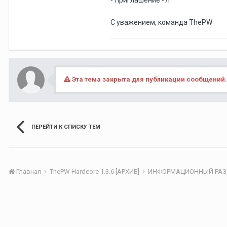
- Приглашение -7г
С уважением, команда ThePW
Эта тема закрыта для публикации сообщений.
ПЕРЕЙТИ К СПИСКУ ТЕМ
Главная
ThePW Hardcore 1.3.6 [АРХИВ]
ИНФОРМАЦИОННЫЙ РА