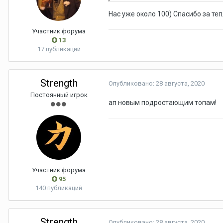
Нас уже около 100) Спасибо за те
Участник форума
13
17 публикаций
Strength
Опубликовано:
28 августа, 2020
Постоянный игрок
ап новым подростающим топам!
Участник форума
95
140 публикаций
Strength
Опубликовано:
28 августа, 2020