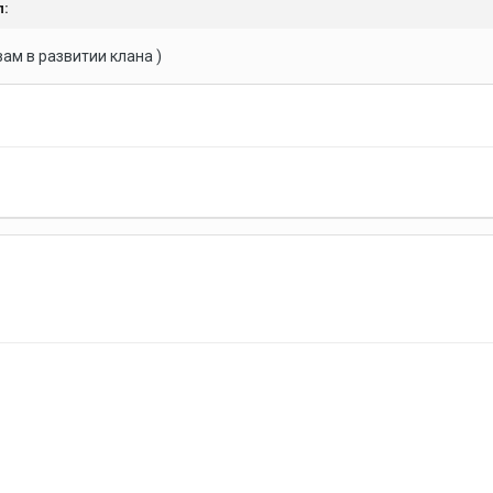
л:
ам в развитии клана )