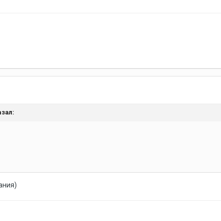
зал:
ания)