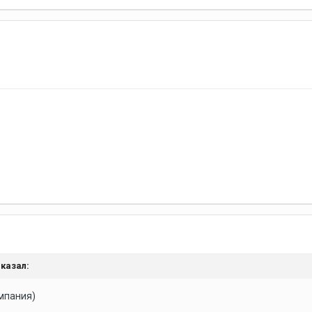
казал:
омпания)