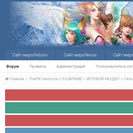
Сайт мира Reborn
Сайт мира Nexus
Сайт мира
Форум
Правила
Администрация
Пользователи в се
Главная
ThePW Hardcore 1.3.6 [АРХИВ]
ИГРОВОЙ РАЗДЕЛ
Гиль