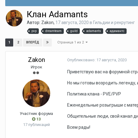
Клан Adamants
Автор:
Zakon
,
17 августа, 2020
в
Гильдии и рекрутинг
pvp
dreamteam
guild
adamants
адамантс
Страница 1 из 2
1
2
ВПЕРЁД
Zakon
Опубликовано:
17 августа, 2020
Игрок
Приветствую вас на форумной стр
Но мы готовы возродить легенду,
Политика клана - PVE/PVP
Еженедельные розыгрыши с матери
Участник форума
Общительные люди, свой канал д
13
17 публикаций
Всем рады!