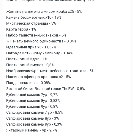
Желтые пельмени с мясом краба х25 - 5%
Камень бессмертных х10 - 19%
Мистическая страница - 5%
Карта героя - 1%
Набор таинственных знаков - 5%
☆Печать вечного одиночества - 0,04%
Идеальный приз х5 - 11,57%
Награда истинному чемпиону - 0,04%
Платиновый идол - 1%
Платиновый амулет - 0,8%
ИзображениеФрагмент небесного трактата - 5%
Нашивка офицера-призрака х2 - 5%
Панда-начальник - 0,08%
Золотой билет Великой гонки ThePW - 0,8%
Рубиновый камень 7ур - 9,7%
Рубиновый камень 8ур - 3,82%
Рубиновый камень 9ур - 0,8%
Сапфировый камень 7 ур - 8,5%
Сапфировый камень 8ур - 3%
Сапфировый камень 9ур - 0,3%
Янтарный камень 7 ур - 9,7%