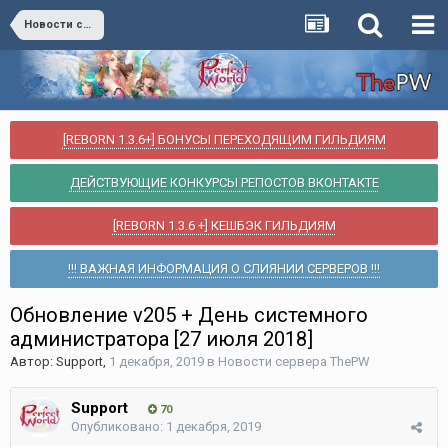
Новости сервера ThePW
[REBORN 1.3.6+] БОНУСЫ ПЕРЕХОДЯЩИМ ГИЛЬДИЯМ
ДЕЙСТВУЮЩИЕ КОНКУРСЫ РЕПОСТОВ ВКОНТАКТЕ
[REBORN 1.3.6 +] КЕШБЭК ГИЛЬДИЯМ
!!! ВАЖНАЯ ИНФОРМАЦИЯ О СЛИЯНИИ СЕРВЕРОВ !!!
Обновление v205 + День системного
администратора [27 июля 2018]
Автор:
Support
,
1 декабря, 2019
в
Новости сервера ThePW
Support
70
Опубликовано:
1 декабря, 2019