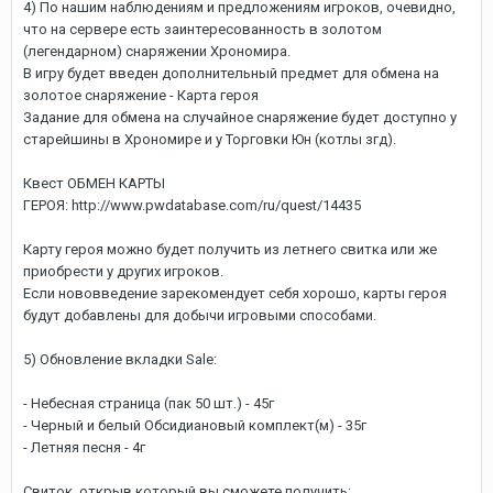
4) По нашим наблюдениям и предложениям игроков, очевидно,
что на сервере есть заинтересованность в золотом
(легендарном) снаряжении Хрономира.
В игру будет введен дополнительный предмет для обмена на
золотое снаряжение - Карта героя
Задание для обмена на случайное снаряжение будет доступно у
старейшины в Хрономире и у Торговки Юн (котлы згд).
Квест ОБМЕН КАРТЫ
ГЕРОЯ: http://www.pwdatabase.com/ru/quest/14435
Карту героя можно будет получить из летнего свитка или же
приобрести у других игроков.
Если нововведение зарекомендует себя хорошо, карты героя
будут добавлены для добычи игровыми способами.
5) Обновление вкладки Sale:
- Небесная страница (пак 50 шт.) - 45г
- Черный и белый Обсидиановый комплект(м) - 35г
- Летняя песня - 4г
Свиток, открыв который вы сможете получить: