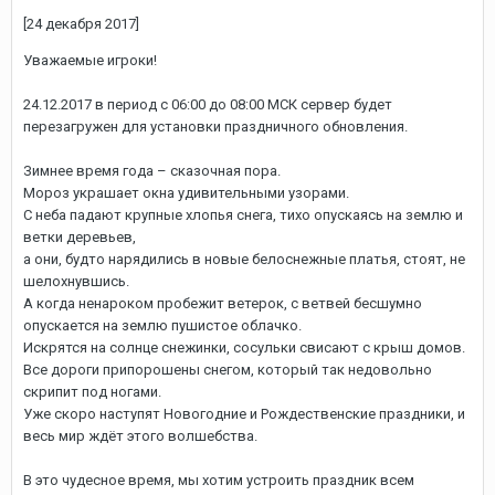
[24 декабря 2017]
Уважаемые игроки!
24.12.2017 в период с 06:00 до 08:00 МСК сервер будет
перезагружен для установки праздничного обновления.
Зимнее время года – сказочная пора.
Мороз украшает окна удивительными узорами.
С неба падают крупные хлопья снега, тихо опускаясь на землю и
ветки деревьев,
а они, будто нарядились в новые белоснежные платья, стоят, не
шелохнувшись.
А когда ненароком пробежит ветерок, с ветвей бесшумно
опускается на землю пушистое облачко.
Искрятся на солнце снежинки, сосульки свисают с крыш домов.
Все дороги припорошены снегом, который так недовольно
скрипит под ногами.
Уже скоро наступят Новогодние и Рождественские праздники, и
весь мир ждёт этого волшебства.
В это чудесное время, мы хотим устроить праздник всем