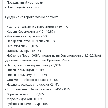
- Праздничный костюм (м)
- Новогодний сюрприз
Сундук из которого можно получить:
- Желтые пельмени с мясом краба х50 - 1%
- Камень бессмертных х10 - 16,87%
- Мистическая страница - 5%
- Набор таинственных знаков - 5%
- Око джунглей - 0,05%
- Идеальный приз х5 - 5%
- Небесное Перо - 0,08% - полет на выбор скоростью 3,2-6,2 Злой
дух тьмы, Фиолетовая тень, Красное облако
- Награда истинному чемпиону - 0,04%
- Платиновый идол - 1,33%
- Платиновый амулет - 1,35%
- Фрагмент небесного трактата - 5%
- Нашивка офицера-призрака х2 - 5%
- Золотой билет Великой гонки ThePW - 0,8%
- Огромный мамонт - 0,08%
- Морской дракон - 0,08%
- Рубиновый камень 7ур - 15%