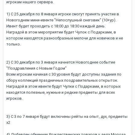
игрокам нашего сервера.
1) С 25 декабря по 8 января игроки смогут принять участие в
Новогоднем мини-ивенте "Непослушный снеговик" (10+ур).
Ивент будет проходить с 18:00 до 18:30 каждый день.
Наградой в этом мероприятии будет Чулок с Подарками, в
котором находятся разнообразные мелочи для новичков и не
только.
2) С 30 декабря по 3 января начнется Новогоднее событие
"Поздравления с Новым Годом"
Всем игрокам начиная с 30 уровня будут доступны задания по
сбору коллекций праздничных поздравительных открыток.
Наградой в этом ивенте будут Чулки с Подарками, в которых
находятся полезные, нужные и редкие предметы для всех
игроков.
3) С 3 по 7 января будут включены рейты на опыт, дух, предметы
х2
4) Добавлен обменник Рождественских товаров у деда Мороза