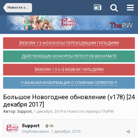
Новости сервера ThePW
[REBORN 1.3.6+] БОНУСЫ ПЕРЕХОДЯЩИМ ГИЛЬДИЯМ
ДЕЙСТВУЮЩИЕ КОНКУРСЫ РЕПОСТОВ ВКОНТАКТЕ
[REBORN 1.3.6 +] КЕШБЭК ГИЛЬДИЯМ
!!! ВАЖНАЯ ИНФОРМАЦИЯ О СЛИЯНИИ СЕРВЕРОВ !!!
Большое Новогоднее обновление (v178) [24
декабря 2017]
Автор:
Support
,
1 декабря, 2019
в
Новости сервера ThePW
Support
70
Опубликовано:
1 декабря, 2019