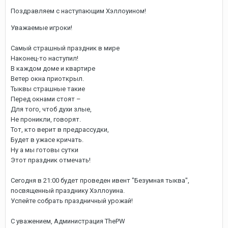
Поздравляем с наступающим Хэллоуином!
Уважаемые игроки!
Самый страшный праздник в мире
Наконец-то наступил!
В каждом доме и квартире
Ветер окна приоткрыл.
Тыквы страшные такие
Перед окнами стоят –
Для того, чтоб духи злые,
Не проникли, говорят.
Тот, кто верит в предрассудки,
Будет в ужасе кричать.
Ну а мы готовы сутки
Этот праздник отмечать!
Сегодня в 21:00 будет проведен ивент "Безумная тыква",
посвященный празднику Хэллоуина.
Успейте собрать праздничный урожай!
С уважением, Администрация ThePW