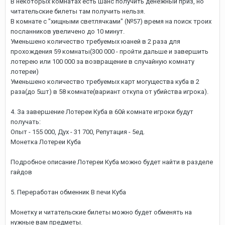
В некоторых комнатах есть шанс получить денежный приз, но
читательские билеты там получить нельзя.
В комнате с "хищными светлячками" (№57) время на поиск троих
посланников увеличено до 10 минут.
Уменьшено количество требуемых юаней в 2 раза для
прохождения 59 комнаты(300 000 - пройти дальше и завершить
лотерею или 100 000 за возвращение в случайную комнату
лотереи)
Уменьшено количество требуемых карт могущества куба в 2
раза(до 5шт) в 58 комнате(вариант откупа от убийства игрока).
4. За завершение Лотереи Куба в 60й комнате игроки будут
получать:
Опыт - 155 000, Дух - 31 700, Репутация - 5ед.
Монетка Лотереи Куба
Подробное описание Лотереи Куба можно будет найти в разделе
гайдов
5. Переработан обменник В печи Куба
Монетку и читательские билеты можно будет обменять на
нужные вам предметы.