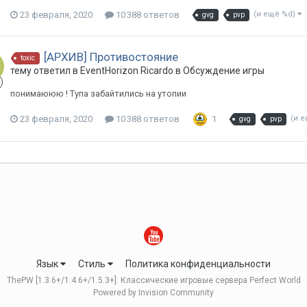
23 февраля, 2020
10 388 ответов
(и ещё %d)
gvg
pvp
[АРХИВ] Противостояние
toxic
тему ответил в
EventHorizon
Ricardo
в
Обсуждение игры
понимаююю ! Тупа забайтились на утопии
23 февраля, 2020
10 388 ответов
1
(и 
gvg
pvp
Язык
Стиль
Политика конфиденциальности
ThePW [1.3.6+/1.4.6+/1.5.3+]: Классические игровые сервера Perfect World
Powered by Invision Community