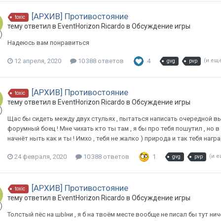
[АРХИВ] Противостояние
toxic
тему ответил в
EventHorizon
Ricardo
в
Обсуждение игры
Надеюсь вам понравиться
12 апреля, 2020
10 388 ответов
4
(и ещ
gvg
pvp
[АРХИВ] Противостояние
toxic
тему ответил в
EventHorizon
Ricardo
в
Обсуждение игры
Щас бы сидеть между двух стульях , пытаться написать очередной выс
форумный боец ! Мне чихать кто ты там , я бы про тебя пошутил , но в 
начнёт ныть как и ты ! Имхо , тебя не жалко ) природа и так тебя награ
24 февраля, 2020
10 388 ответов
1
(и 
gvg
pvp
[АРХИВ] Противостояние
toxic
тему ответил в
EventHorizon
Ricardo
в
Обсуждение игры
Толстый пёс на шЫни , я б на твоём месте вообще не писал бы тут ничег