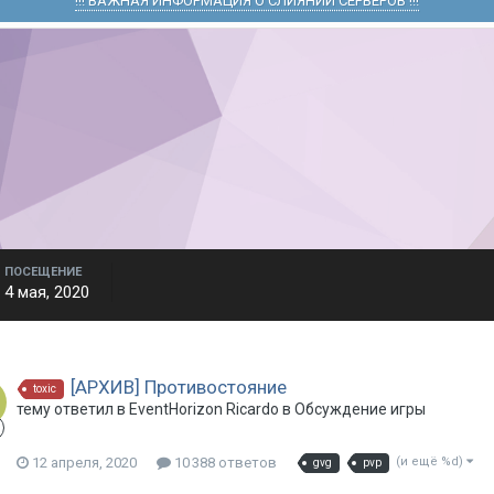
!!! ВАЖНАЯ ИНФОРМАЦИЯ О СЛИЯНИИ СЕРВЕРОВ !!!
ПОСЕЩЕНИЕ
4 мая, 2020
[АРХИВ] Противостояние
toxic
тему ответил в
EventHorizon
Ricardo
в
Обсуждение игры
12 апреля, 2020
10 388 ответов
(и ещё %d)
gvg
pvp