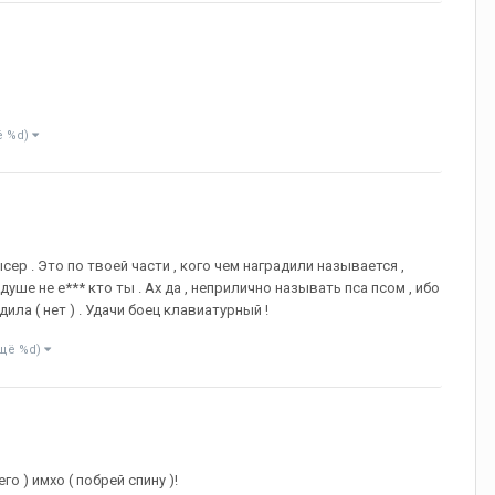
ё %d)
ер . Это по твоей части , кого чем наградили называется ,
душе не е*** кто ты . Ах да , неприлично называть пса псом , ибо
дила ( нет ) . Удачи боец клавиатурный !
ещё %d)
о ) имхо ( побрей спину )!