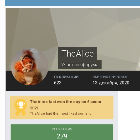
TheAlice
Участник форума
ПУБЛИКАЦИИ
ЗАРЕГИСТРИРОВАН
623
13 декабря, 2020
TheAlice last won the day on 6 июня
2021
TheAlice had the most liked content!
РЕПУТАЦИЯ
279