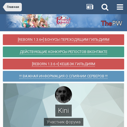
Главная
[REBORN 1.3.6+] БОНУСЫ ПЕРЕХОДЯЩИМ ГИЛЬДИЯМ
ДЕЙСТВУЮЩИЕ КОНКУРСЫ РЕПОСТОВ ВКОНТАКТЕ
[REBORN 1.3.6 +] КЕШБЭК ГИЛЬДИЯМ
!!! ВАЖНАЯ ИНФОРМАЦИЯ О СЛИЯНИИ СЕРВЕРОВ !!!
Kini
Участник форума