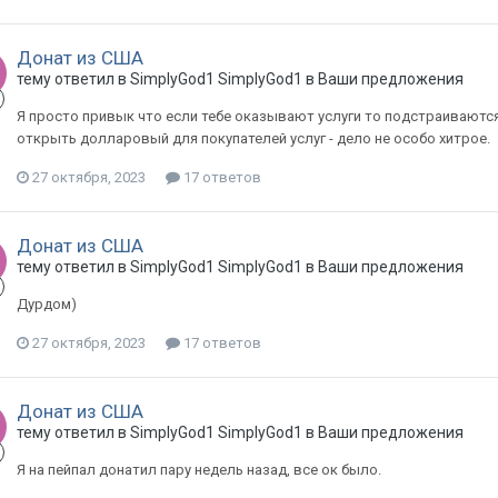
Донат из США
тему ответил в
SimplyGod1
SimplyGod1
в
Ваши предложения
Я просто привык что если тебе оказывают услуги то подстраиваются
открыть долларовый для покупателей услуг - дело не особо хитрое.
27 октября, 2023
17 ответов
Донат из США
тему ответил в
SimplyGod1
SimplyGod1
в
Ваши предложения
Дурдом)
27 октября, 2023
17 ответов
Донат из США
тему ответил в
SimplyGod1
SimplyGod1
в
Ваши предложения
Я на пейпал донатил пару недель назад, все ок было.