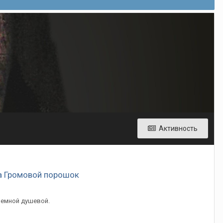
Активность
а Громовой порошок
ремной душевой.