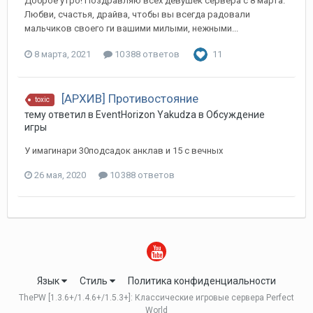
Доброе утро! Поздравляю всех девушек сервера с 8 марта.
Любви, счастья, драйва, чтобы вы всегда радовали
мальчиков своего ги вашими милыми, нежными...
8 марта, 2021
10 388 ответов
11
[АРХИВ] Противостояние
toxic
тему ответил в
EventHorizon
Yakudza
в
Обсуждение
игры
У имагинари 30подсадок анклав и 15 с вечных
26 мая, 2020
10 388 ответов
Язык
Стиль
Политика конфиденциальности
ThePW [1.3.6+/1.4.6+/1.5.3+]: Классические игровые сервера Perfect
World