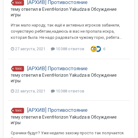
[АРХИВ] Противостояние
toxic
тему ответил в
EventHorizon
Yakudza
в
Обсуждение
игры
Итак мало народу, так ещё и активных игроков забанили,
сочувствую ребятам,надеюсь в вас не пропала искра,
которая была. Не надо радоваться чужому горю, ребята...
27 августа, 2021
10 388 ответов
6
[АРХИВ] Противостояние
toxic
тему ответил в
EventHorizon
Yakudza
в
Обсуждение
игры
22 августа, 2021
10 388 ответов
[АРХИВ] Противостояние
toxic
тему ответил в
EventHorizon
Yakudza
в
Обсуждение
игры
Срачики будут? Уже неделю захожу просто так получается.