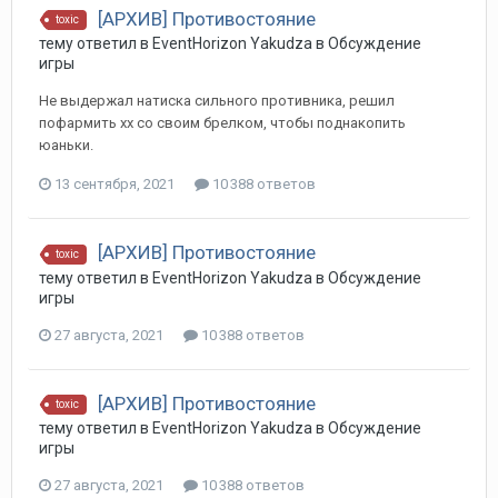
[АРХИВ] Противостояние
toxic
тему ответил в
EventHorizon
Yakudza
в
Обсуждение
игры
Не выдержал натиска сильного противника, решил
пофармить хх со своим брелком, чтобы поднакопить
юаньки.
13 сентября, 2021
10 388 ответов
[АРХИВ] Противостояние
toxic
тему ответил в
EventHorizon
Yakudza
в
Обсуждение
игры
27 августа, 2021
10 388 ответов
[АРХИВ] Противостояние
toxic
тему ответил в
EventHorizon
Yakudza
в
Обсуждение
игры
27 августа, 2021
10 388 ответов