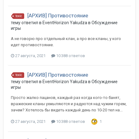
[АРХИВ] Противостояние
toxic
тему ответил в
EventHorizon
Yakudza
в
Обсуждение
игры
А не говорю про отдельный клан, а про все кланы, у кого
идет противостояние.
27 августа, 2021
10 388 ответов
[АРХИВ] Противостояние
toxic
тему ответил в
EventHorizon
Yakudza
в
Обсуждение
игры
Просто жалко пацанов, каждый раз когда кого-то банят,
вражеские кланы ухмыляются и радуются над чужим горем,
зачем? Хотелось бы видеть каждый день по 10-20 тел на...
27 августа, 2021
10 388 ответов
1