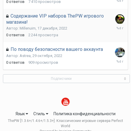
0
ответов
7 410
просмотров
ноября,
2022
Содержание VIP наборов ThePW игрового
магазина!
17
Автор:
Millenuim
,
17 декабря, 2022
декабря,
0
ответов
2 244
просмотра
2022
По поводу безопасности вашего аккаунта
Автор:
Astrea
,
29 октября, 2022
29
0
ответов
909
просмотров
октября,
2022
Подписчики
0
Язык
Стиль
Политика конфиденциальности
ThePW [1.3.6+/1.4.6+/1.5.3+]: Классические игровые сервера Perfect
World