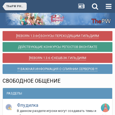
ThePW PHOENIX 1.3.6 +
[REBORN 1.3.6+] БОНУСЫ ПЕРЕХОДЯЩИМ ГИЛЬДИЯМ
ДЕЙСТВУЮЩИЕ КОНКУРСЫ РЕПОСТОВ ВКОНТАКТЕ
[REBORN 1.3.6 +] КЕШБЭК ГИЛЬДИЯМ
!!! ВАЖНАЯ ИНФОРМАЦИЯ О СЛИЯНИИ СЕРВЕРОВ !!!
СВОБОДНОЕ ОБЩЕНИЕ
РАЗДЕЛЫ
Флудилка
В данном разделе игроки могут создавать темы и
17