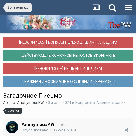
Вопросы к Администрации
[REBORN 1.3.6+] БОНУСЫ ПЕРЕХОДЯЩИМ ГИЛЬДИЯМ
ДЕЙСТВУЮЩИЕ КОНКУРСЫ РЕПОСТОВ ВКОНТАКТЕ
[REBORN 1.3.6 +] КЕШБЭК ГИЛЬДИЯМ
!!! ВАЖНАЯ ИНФОРМАЦИЯ О СЛИЯНИИ СЕРВЕРОВ !!!
Загадочное Письмо!
Автор:
AnonymousPW
,
30 июля, 2024
в
Вопросы к Администрации
question
AnonymousPW
0
Опубликовано:
30 июля, 2024