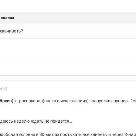
сказал:
 скачивать?
ено)
Архив):
) - распаковал(папка в исключениях) - запустил лаунчер - "ca
адеюсь неделю ждать не придется...
опробовал условно в 30-ый раз протыкать все клиенты и через 3-ий