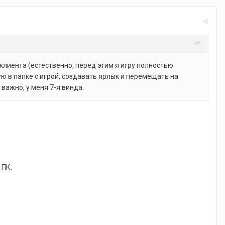
 клиента (естественно, перед этим я игру полностью
ую в папке с игрой, создавать ярлык и перемещать на
 важно, у меня 7-я винда.
 ПК.