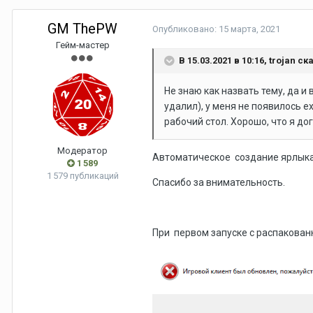
GM ThePW
Опубликовано:
15 марта, 2021
Гейм-мастер
В 15.03.2021 в 10:16,
trojan
ска
Не знаю как назвать тему, да и
удалил), у меня не появилось e
рабочий стол. Хорошо, что я до
Модератор
Автоматическое создание ярлыка 
1 589
1 579 публикаций
Спасибо за внимательность.
При первом запуске с распакован