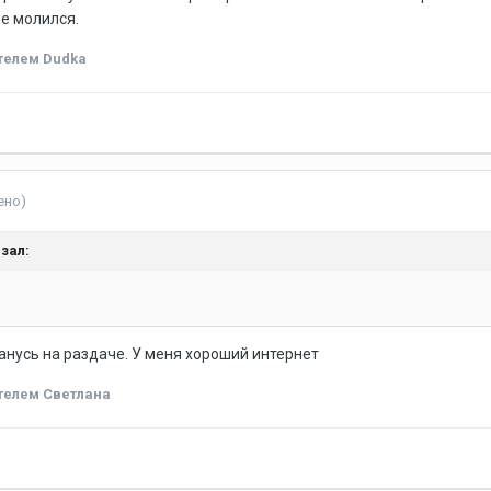
не молился.
телем Dudka
ено)
зал:
танусь на раздаче. У меня хороший интернет
телем Светлана