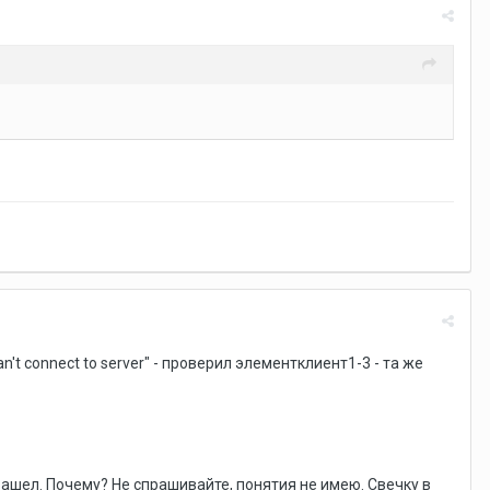
n't connect to server" - проверил элементклиент1-3 - та же
 зашел. Почему? Не спрашивайте, понятия не имею. Свечку в